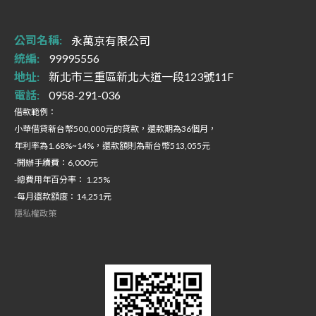
公司名稱:
永萬京有限公司
統編:
99995556
地址:
新北市三重區新北大道一段123號11F
電話:
0958-291-036
借款範例：
小華借貸新台幣500,000元的貸款，還款期為36個月，
年利率為1.68%~14%，還款額則為新台幣513,055元
-開辦手續費：6,000元
-總費用年百分率： 1.25%
-每月還款額度：14,251元
隱私權政策