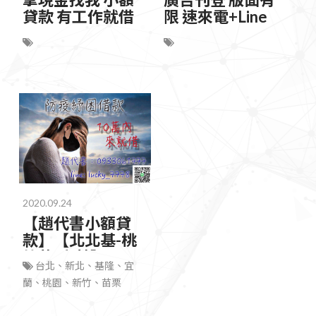
貸款 有工作就借
限 速來電+Line
2020.09.24
【趙代書小額貸
款】【北北基-桃
竹苗-宜蘭】
台北、新北、基隆、宜
蘭、桃園、新竹、苗栗