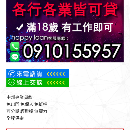
中部專業貸款
免出門 免保人 免抵押
可分期 輕鬆還 無壓力
全程保密