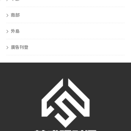
南部
外島
廣告刊登