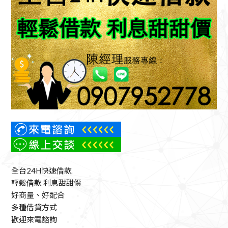
全台24H快速借款
輕鬆借款 利息甜甜價
好商量、好配合
多種借貸方式
歡迎來電諮詢