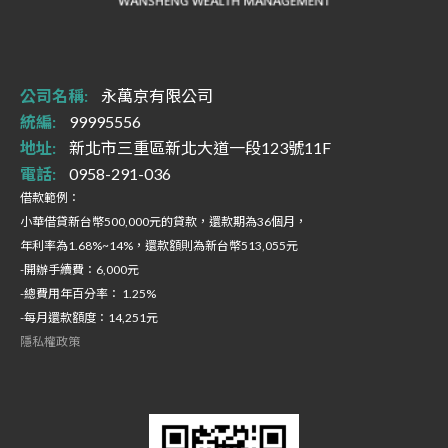
公司名稱:
永萬京有限公司
統編:
99995556
地址:
新北市三重區新北大道一段123號11F
電話:
0958-291-036
借款範例：
小華借貸新台幣500,000元的貸款，還款期為36個月，
年利率為1.68%~14%，還款額則為新台幣513,055元
-開辦手續費：6,000元
-總費用年百分率： 1.25%
-每月還款額度：14,251元
隱私權政策