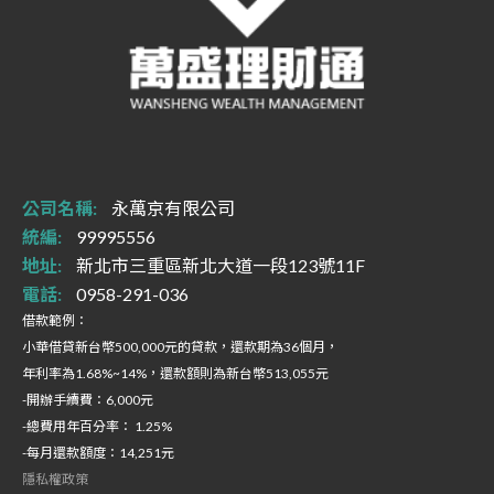
公司名稱:
永萬京有限公司
統編:
99995556
地址:
新北市三重區新北大道一段123號11F
電話:
0958-291-036
借款範例：
小華借貸新台幣500,000元的貸款，還款期為36個月，
年利率為1.68%~14%，還款額則為新台幣513,055元
-開辦手續費：6,000元
-總費用年百分率： 1.25%
-每月還款額度：14,251元
隱私權政策